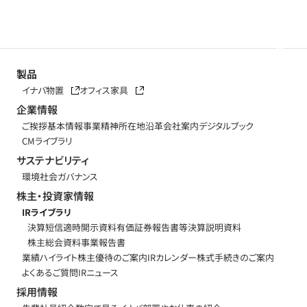
製品
イナバ物置
オフィス家具
企業情報
ご挨拶
基本情報
事業精神
所在地
沿革
会社案内デジタルブック
CMライブラリ
サステナビリティ
環境
社会
ガバナンス
株主・投資家情報
IRライブラリ
決算短信
適時開示資料
有価証券報告書等
決算説明資料
株主総会資料
事業報告書
業績ハイライト
株主優待のご案内
IRカレンダー
株式手続きのご案内
よくあるご質問
IRニュース
採用情報