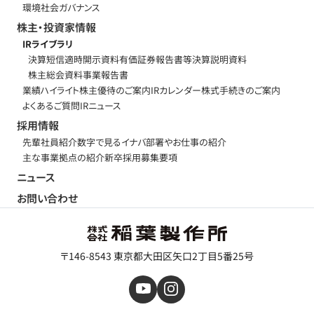
環境
社会
ガバナンス
株主・投資家情報
IRライブラリ
決算短信
適時開示資料
有価証券報告書等
決算説明資料
株主総会資料
事業報告書
業績ハイライト
株主優待のご案内
IRカレンダー
株式手続きのご案内
よくあるご質問
IRニュース
採用情報
先輩社員紹介
数字で見るイナバ
部署やお仕事の紹介
主な事業拠点の紹介
新卒採用募集要項
ニュース
お問い合わせ
〒146-8543 東京都大田区矢口2丁目5番25号