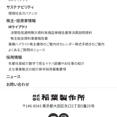
サステナビリティ
環境
社会
ガバナンス
株主・投資家情報
IRライブラリ
決算短信
適時開示資料
有価証券報告書等
決算説明資料
株主総会資料
事業報告書
業績ハイライト
株主優待のご案内
IRカレンダー
株式手続きのご案内
よくあるご質問
IRニュース
採用情報
先輩社員紹介
数字で見るイナバ
部署やお仕事の紹介
主な事業拠点の紹介
新卒採用募集要項
ニュース
お問い合わせ
〒146-8543 東京都大田区矢口2丁目5番25号