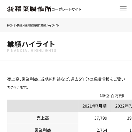
コーポレートサイト
HOME
株主・投資家情報
業績ハイライト
業績ハイライト
売上高、営業利益、当期純利益など、過去5年分の業績情報をご覧い
ただけます。
（単位:百万円）
2021年7月期
2022年
売上高
37,799
39
営業利益
2,764
1