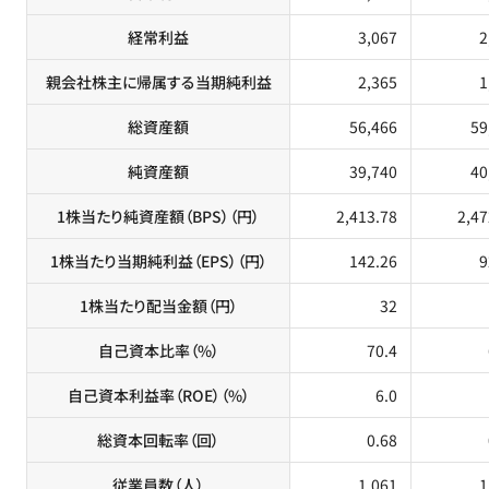
経常利益
3,067
2
親会社株主に帰属する当期純利益
2,365
1
総資産額
56,466
59
純資産額
39,740
40
1株当たり純資産額（BPS）（円）
2,413.78
2,47
1株当たり当期純利益（EPS）（円）
142.26
9
1株当たり配当金額（円）
32
自己資本比率（%）
70.4
自己資本利益率（ROE）（%）
6.0
総資本回転率（回）
0.68
従業員数（人）
1,061
1