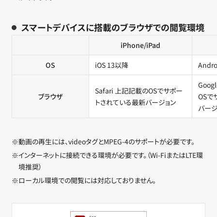
スマートデバイスに搭載のブラウザでの閲覧環境
iPhone/iPad
OS
iOS 13以降
Andr
Goog
Safari 上記記載のOSでサポー
ブラウザ
OSで
トされている最新バージョン
バージ
※動画の再生には、videoタグとMPEG-4のサポートが必要です。
※インターネットに接続できる環境が必要です。（Wi-FiまたはLTE環
境推奨）
※ローカル環境での閲覧には対応しておりません。