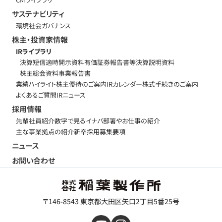
サステナビリティ
環境
社会
ガバナンス
株主・投資家情報
IRライブラリ
決算短信
適時開示資料
有価証券報告書等
決算説明資料
株主総会資料
事業報告書
業績ハイライト
株主優待のご案内
IRカレンダー
株式手続きのご案内
よくあるご質問
IRニュース
採用情報
先輩社員紹介
数字で見るイナバ
部署やお仕事の紹介
主な事業拠点の紹介
新卒採用募集要項
ニュース
お問い合わせ
〒146-8543 東京都大田区矢口2丁目5番25号