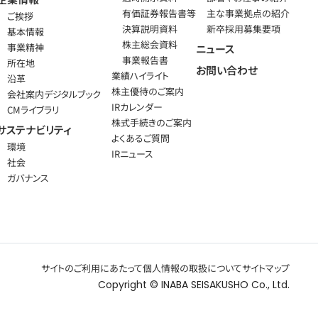
有価証券報告書等
主な事業拠点の紹介
ご挨拶
決算説明資料
新卒採用募集要項
基本情報
株主総会資料
事業精神
ニュース
事業報告書
所在地
お問い合わせ
業績ハイライト
沿革
株主優待のご案内
会社案内デジタルブック
IRカレンダー
CMライブラリ
株式手続きのご案内
サステナビリティ
よくあるご質問
環境
IRニュース
社会
ガバナンス
サイトのご利用にあたって
個人情報の取扱について
サイトマップ
Copyright © INABA SEISAKUSHO Co., Ltd.