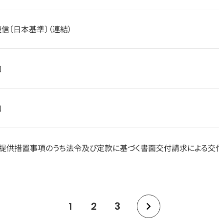
短信〔日本基準〕（連結）
知
知
子提供措置事項のうち法令及び定款に基づく書面交付請求による交
1
2
3