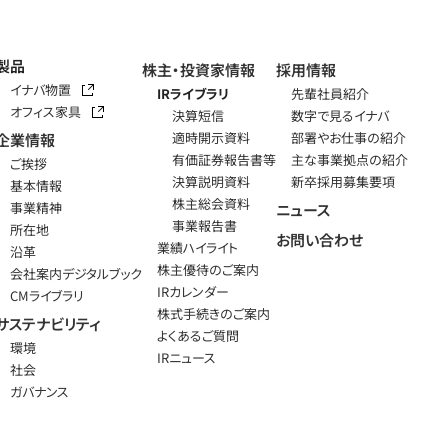
製品
株主・投資家情報
採用情報
イナバ物置
IRライブラリ
先輩社員紹介
オフィス家具
決算短信
数字で見るイナバ
適時開示資料
部署やお仕事の紹介
企業情報
有価証券報告書等
主な事業拠点の紹介
ご挨拶
決算説明資料
新卒採用募集要項
基本情報
株主総会資料
事業精神
ニュース
事業報告書
所在地
お問い合わせ
業績ハイライト
沿革
株主優待のご案内
会社案内デジタルブック
IRカレンダー
CMライブラリ
株式手続きのご案内
サステナビリティ
よくあるご質問
環境
IRニュース
社会
ガバナンス