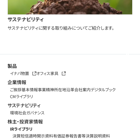
サステナビリティ
サステナビリティに関する取り組みについてご紹介します。
製品
イナバ物置
オフィス家具
企業情報
ご挨拶
基本情報
事業精神
所在地
沿革
会社案内デジタルブック
CMライブラリ
サステナビリティ
環境
社会
ガバナンス
株主・投資家情報
IRライブラリ
決算短信
適時開示資料
有価証券報告書等
決算説明資料