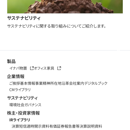
サステナビリティ
サステナビリティに関する取り組みについてご紹介します。
製品
イナバ物置
オフィス家具
企業情報
ご挨拶
基本情報
事業精神
所在地
沿革
会社案内デジタルブック
CMライブラリ
サステナビリティ
環境
社会
ガバナンス
株主・投資家情報
IRライブラリ
決算短信
適時開示資料
有価証券報告書等
決算説明資料