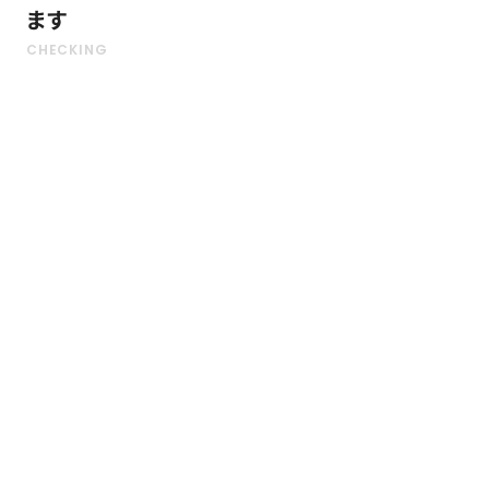
ます
ダストボックスミニ［DBN/DCN］
DBN / DCN TYpe
公共向け製品 ｜ ゴミ保管庫
景観にマッチするデザインで低価格と多機能を実現！